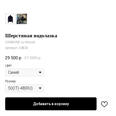
Шерстяная водолазка
CARBONE su Misura
Артикул:
C083D
29 500
р.
37 000
р.
Цвет
Размер:
Добавить в корзину