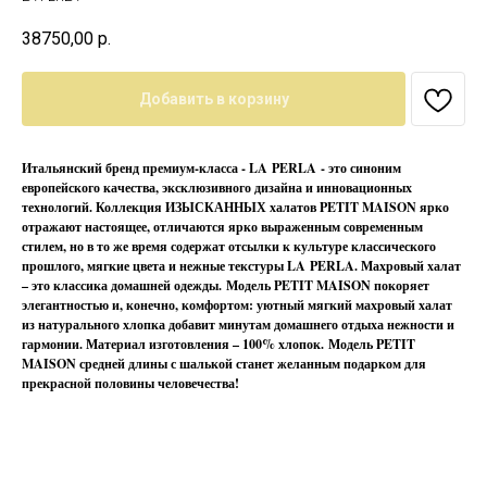
38750,00
р.
Добавить в корзину
Итальянский бренд премиум-класса - LA PERLA - это синоним
европейского качества, эксклюзивного дизайна и инновационных
технологий. Коллекция ИЗЫСКАННЫХ халатов PETIT MAISON ярко
отражают настоящее, отличаются ярко выраженным современным
стилем, но в то же время содержат отсылки к культуре классического
прошлого, мягкие цвета и нежные текстуры LA PERLA. Махровый халат
– это классика домашней одежды. Модель PETIT MAISON покоряет
элегантностью и, конечно, комфортом: уютный мягкий махровый халат
из натурального хлопка добавит минутам домашнего отдыха нежности и
гармонии. Материал изготовления – 100% хлопок. Модель PETIT
MAISON средней длины с шалькой станет желанным подарком для
прекрасной половины человечества!