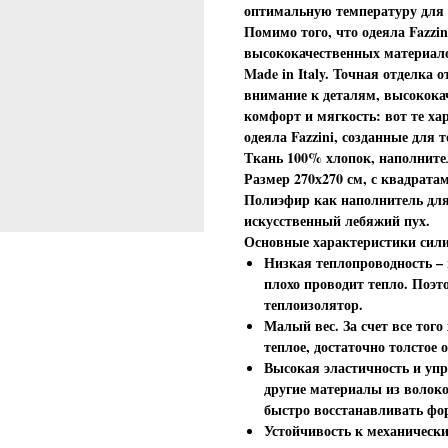
оптимальную температуру для с
Помимо того, что одеяла Fazzi
высококачественных материало
Made in Italy. Точная отделка
внимание к деталям, высокока
комфорт и мягкость: вот те ха
одеяла Fazzini, созданные для 
Ткань 100% хлопок, наполните
Размер 270х270 см, с квадратам
Полиэфир как наполнитель для
искусственный лебяжий пух.
Основные характеристики сили
Низкая теплопроводность – 
плохо проводит тепло. Поэт
теплоизолятор.
Малый вес. За счет все того
теплое, достаточно толстое 
Высокая эластичность и упр
другие материалы из волок
быстро восстанавливать фо
Устойчивость к механическ