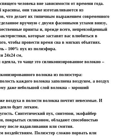
пящего человека вне зависимости от времени года.
ni красивы, они также изготавливаются из
в, что делает их типичным выражением современного
 отделанное вручную с двумя фасонными углами внизу,
чественные принты и, прежде всего, непревзойденный
рактеристики, которые заставят вас влюбиться в
того, чтобы провести время сна в мягких объятиях.
ль - 100% пух из полиэфира.
и 24х24 см,
 одеяла, то чаще это силиконизированное волокно –
конизированного волокна из полиэстера:
полость каждого волокна заполнена воздухом, а воздух
ому даже небольшой слой волокна – хороший
 же воздуха в полости волокна почтит невесомые. И
одеяло будет легким.
угость. Синтетический пух, синтепон, экофайбер
он, покрытых силиконом, обладают способностью
рму после надавливания или смятия.
им воздействиям. Полиэстер сложно порвать или