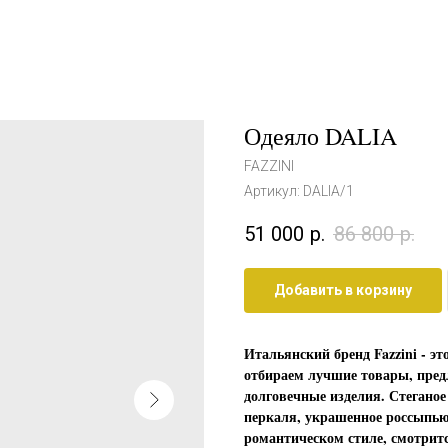
Одеяло DALIA
FAZZINI
Артикул:
DALIA/1
51 000
р.
86 800
р.
Добавить в корзину
Итальянский бренд Fazzini - э
отбираем лучшие товары, пред
долговечные изделия. Стеганое
перкаля, украшенное россыпью
романтическом стиле, смотрит