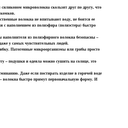
я силиконом микроволокна скользят друг по другу, что
 комков.
сственные волокна не впитывают воду, не боятся ее
ия с наполнением из полиэфира (полиэстера) быстро
ы наполнителя из полиэфирного волокна безопасны –
даже у самых чувствительных людей.
грибку. Патогенные микроорганизмы или грибы просто
ту – подушки и одеяла можно сушить на солнце, это
сминанию. Даже если постирать изделие в горячей воде
 – волокна быстро примут первоначальную форму. И